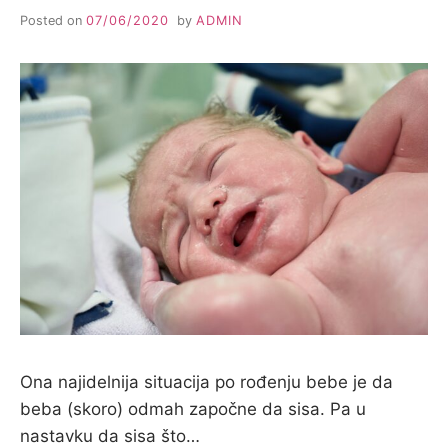
i
t
Posted on
07/06/2020
by
ADMIN
e
l
j
a
Ona najidelnija situacija po rođenju bebe je da
beba (skoro) odmah započne da sisa. Pa u
nastavku da sisa što…