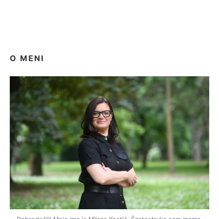
PREPREKA
DOJENJU
JE
CARSKI
REZ
O MENI