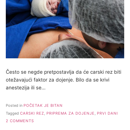
Često se negde pretpostavlja da će carski rez biti
otežavajući faktor za dojenje. Bilo da se krivi
anestezija ili se…
Posted in
POČETAK JE BITAN
Tagged
CARSKI REZ
,
PRIPREMA ZA DOJENJE
,
PRVI DANI
ON
2 COMMENTS
KOLIKA