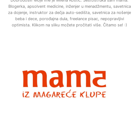
Dobrodošli! Moje ime je Milena Kostić. Šestostruka sam mama.
Blogerka, apsolvent medicine, inženjer u menadžmentu, savetnica
za dojenje, instruktor za dečja auto-sedišta, savetnica za nošenje
beba i dece, porođajna dula, freelance pisac, nepopravljivi
optimista. Klikom na sliku možete pročitati više. Čitamo se! :)