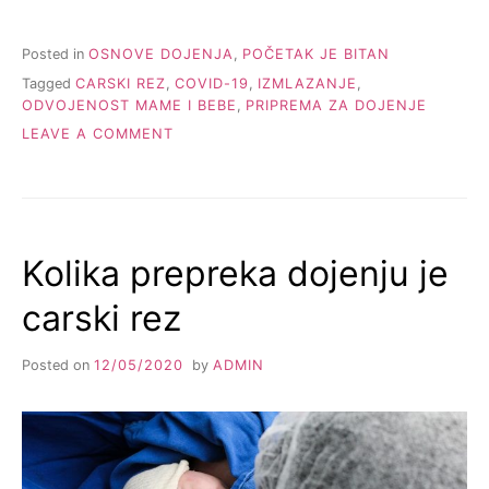
Posted in
OSNOVE DOJENJA
,
POČETAK JE BITAN
Tagged
CARSKI REZ
,
COVID-19
,
IZMLAZANJE
,
ODVOJENOST MAME I BEBE
,
PRIPREMA ZA DOJENJE
ON
LEAVE A COMMENT
ŠTA
SA
DOJENJEM
KAD
BEBA
Kolika prepreka dojenju je
NIJE
SA
carski rez
MAMOM?
Posted on
12/05/2020
by
ADMIN