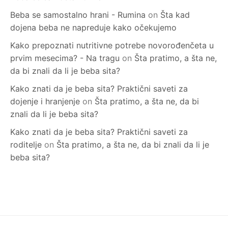
Beba se samostalno hrani - Rumina
on
Šta kad
dojena beba ne napreduje kako očekujemo
Kako prepoznati nutritivne potrebe novorođenčeta u
prvim mesecima? - Na tragu
on
Šta pratimo, a šta ne,
da bi znali da li je beba sita?
Kako znati da je beba sita? Praktični saveti za
dojenje i hranjenje
on
Šta pratimo, a šta ne, da bi
znali da li je beba sita?
Kako znati da je beba sita? Praktični saveti za
roditelje
on
Šta pratimo, a šta ne, da bi znali da li je
beba sita?