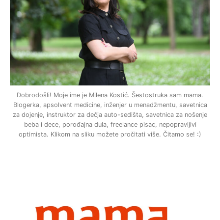
Dobrodošli! Moje ime je Milena Kostić. Šestostruka sam mama.
Blogerka, apsolvent medicine, inženjer u menadžmentu, savetnica
za dojenje, instruktor za dečja auto-sedišta, savetnica za nošenje
beba i dece, porođajna dula, freelance pisac, nepopravljivi
optimista. Klikom na sliku možete pročitati više. Čitamo se! :)