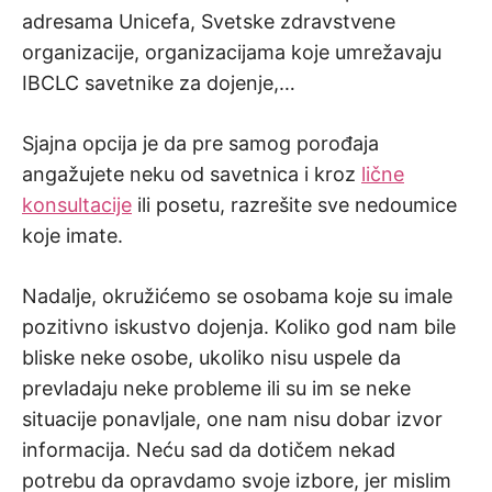
adresama Unicefa, Svetske zdravstvene
organizacije, organizacijama koje umrežavaju
IBCLC savetnike za dojenje,…
Sjajna opcija je da pre samog porođaja
angažujete neku od savetnica i kroz
lične
konsultacije
ili posetu, razrešite sve nedoumice
koje imate.
Nadalje, okružićemo se osobama koje su imale
pozitivno iskustvo dojenja. Koliko god nam bile
bliske neke osobe, ukoliko nisu uspele da
prevladaju neke probleme ili su im se neke
situacije ponavljale, one nam nisu dobar izvor
informacija. Neću sad da dotičem nekad
potrebu da opravdamo svoje izbore, jer mislim