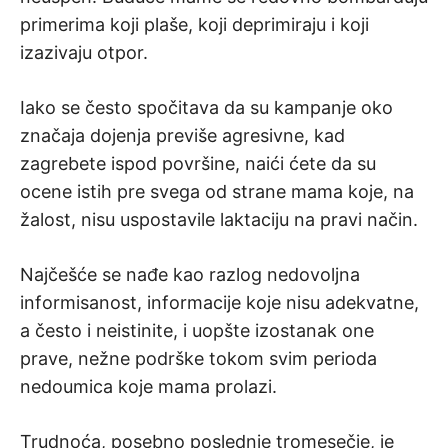
primerima koji plaše, koji deprimiraju i koji
izazivaju otpor.
Iako se često spočitava da su kampanje oko
značaja dojenja previše agresivne, kad
zagrebete ispod površine, naići ćete da su
ocene istih pre svega od strane mama koje, na
žalost, nisu uspostavile laktaciju na pravi način.
Najčešće se nađe kao razlog nedovoljna
informisanost, informacije koje nisu adekvatne,
a često i neistinite, i uopšte izostanak one
prave, nežne podrške tokom svim perioda
nedoumica koje mama prolazi.
Trudnoća, posebno poslednje tromesečje, je