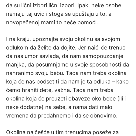
da su lični izbori lični izbori. Ipak, neke osobe
nemaju taj uvid i stoga se upuštaju u to, a
novopečenoj mami to neće pomoći.
I na kraju, upoznajte svoju okolinu sa svojom
odlukom da želite da dojite. Jer naići će trenuci
da nas umor savlada, da nam samopouzdanje
manjka, da posumnjamo u svoje sposobnosti da
nahranimo svoju bebu. Tada nam treba okolina
koja će nas podsetiti da nam je ta odluka – kako
ćemo hraniti dete, važna. Tada nam treba
okolina koja će preuzeti obaveze oko bebe (ili i
neke dodatne) na sebe, a nama dati malo
vremena da predahnemo i da se obnovimo.
Okolina najčešće u tim trenucima poseže za