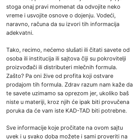
stoga onaj pravi momenat da odvojite neko
vreme i usvojite osnove o dojenju. Vodeći,
naravno, računa da su izvori tih informacija
adekvatni.
Tako, recimo, nećemo slušati ili čitati savete od
osoba ili institucija ili sajtova čiji su pokrovitelji
proizvođači ili distributeri mlečnih formula.
Zašto? Pa oni žive od profita koji ostvare
prodajom tih formula. Zdrav razum nam kaže da
te savete uzimamo sa oprezom jer, ukoliko baš
niste u materiji, kroz njih će ipak biti provučena
poruka da će vam iste KAD-TAD biti potrebne.
Sve informacije koje pročitate na ovom sajtu
uvek i u svako doba možete i sami proveriti na