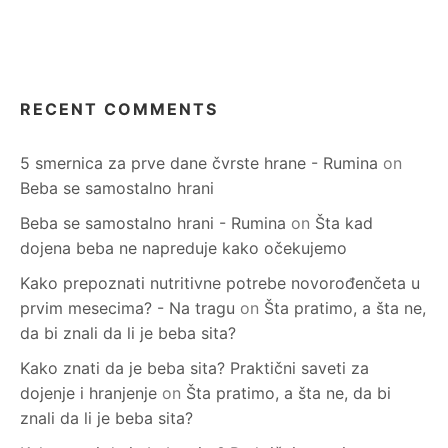
RECENT COMMENTS
5 smernica za prve dane čvrste hrane - Rumina
on
Beba se samostalno hrani
Beba se samostalno hrani - Rumina
on
Šta kad
dojena beba ne napreduje kako očekujemo
Kako prepoznati nutritivne potrebe novorođenčeta u
prvim mesecima? - Na tragu
on
Šta pratimo, a šta ne,
da bi znali da li je beba sita?
Kako znati da je beba sita? Praktični saveti za
dojenje i hranjenje
on
Šta pratimo, a šta ne, da bi
znali da li je beba sita?