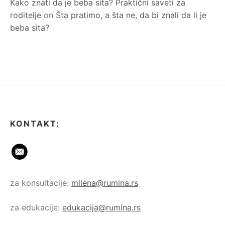
Kako znati da je beba sita? Praktični saveti za
roditelje
on
Šta pratimo, a šta ne, da bi znali da li je
beba sita?
KONTAKT:
za konsultacije:
milena@rumina.rs
za edukacije:
edukacija@rumina.rs