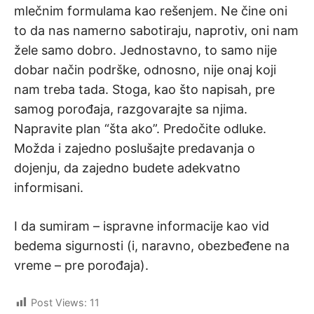
mlečnim formulama kao rešenjem. Ne čine oni
to da nas namerno sabotiraju, naprotiv, oni nam
žele samo dobro. Jednostavno, to samo nije
dobar način podrške, odnosno, nije onaj koji
nam treba tada. Stoga, kao što napisah, pre
samog porođaja, razgovarajte sa njima.
Napravite plan “šta ako”. Predočite odluke.
Možda i zajedno poslušajte predavanja o
dojenju, da zajedno budete adekvatno
informisani.
I da sumiram – ispravne informacije kao vid
bedema sigurnosti (i, naravno, obezbeđene na
vreme – pre porođaja).
Post Views:
11